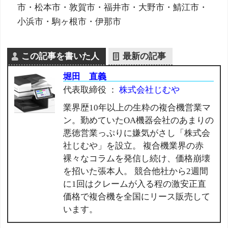
市・松本市・敦賀市・福井市・大野市・鯖江市・
小浜市・駒ヶ根市・伊那市
この記事を書いた人
最新の記事
堀田 直義
代表取締役
：
株式会社じむや
業界歴10年以上の生粋の複合機営業マ
ン。勤めていたOA機器会社のあまりの
悪徳営業っぷりに嫌気がさし「株式会
社じむや」を設立。 複合機業界の赤
裸々なコラムを発信し続け、価格崩壊
を招いた張本人。 競合他社から2週間
に1回はクレームが入る程の激安正直
価格で複合機を全国にリース販売して
います。