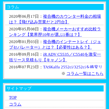
機購入のお見積もりを頂きました！
コラム
2020年08月25日：
愛知県刈谷市から複合機コピー
機リースのお見積もりを頂きました！
2020年06月17日：
複合機のカウンター料金の相場
は？【飛び込み営業だと2円台】
2020年08月18日：
愛知県名古屋市から複合機コピ
ー機リースのお見積もりを頂きました！
2020年05月08日：
複合機メーカーおすすめ比較ラ
ンキング【業界歴10年が選ぶ1番は？】
2020年08月03日：
三重県四日市市から複合機コピ
ー機リースのお見積もりを頂きました！
2020年01月03日：
複合機のインナートレイ（ジョ
ブセパレーター）とは？【必要性はある？】
2020年07月17日：
愛知県小牧市から複合機コピー
機購入のお見積もりを頂きました！
2016年09月16日：
iR ADV C5535／C5540を激安一
括リース見積もり【キャノン】
2016年07月23日：
TASKalfa 2552ci/3252ciを格安リ
ース一括見積もり【京セラ】
※
コラム一覧はこちら
2016年06月29日：
複合機のリースの解約【消費税
はどうなる？】
サイトマップ
2016年06月25日：
複合機の移設は自分で出来る？
TOP
【業者に頼むと3万はかかる】
コラム
2016年06月22日：
複合機のビジネスクレジット契